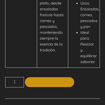
plato, desde
Usos:
ensaladas
Ensaladas,
frescas hasta
carnes,
carnes y
pescados
pescados,
y pan
manteniendo
Ideal
siempre la
para:
esencia de la
Realzar
tradición.
y
equilibrar
sabores
AÑADIR AL CARRITO