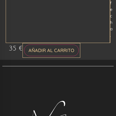
f
e
c
h
a
.
35
€
AÑADIR AL CARRITO